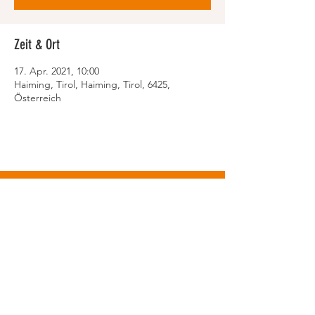
Zeit & Ort
17. Apr. 2021, 10:00
Haiming, Tirol, Haiming, Tirol, 6425,
Österreich
© Walter Racing GmbH
info@walter-mtb.ch